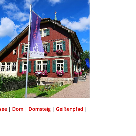
see
|
Dom
|
Domsteig
|
Geißenpfad
|