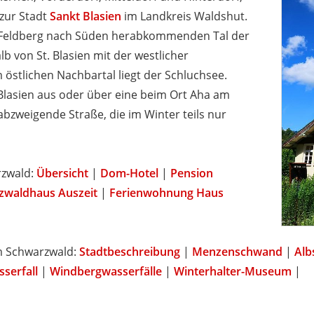
zur Stadt
Sankt Blasien
im Landkreis Waldshut.
n Feldberg nach Süden herabkommenden Tal der
 von St. Blasien mit der westlicher
 östlichen Nachbartal liegt der Schluchsee.
Blasien aus oder über eine beim Ort Aha am
bzweigende Straße, die im Winter teils nur
rzwald:
Übersicht
|
Dom-Hotel
|
Pension
zwaldhaus Auszeit
|
Ferienwohnung Haus
im Schwarzwald:
Stadtbeschreibung
|
Menzenschwand
|
Alb
serfall
|
Windbergwasserfälle
|
Winterhalter-Museum
|