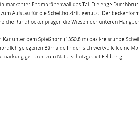
ein markanter Endmoränenwall das Tal. Die enge Durchbruch
um Aufstau für die Scheitholztrift genutzt. Der beckenför
lreiche Rundhöcker prägen die Wiesen der unteren Hangber
nem Kar unter dem Spießhorn (1350,8 m) das kreisrunde Sche
ördlich gelegenen Bärhalde finden sich wertvolle kleine M
 Gemarkung gehören zum Naturschutzgebiet Feldberg.